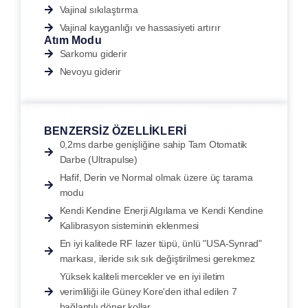
Vajinal sıkılaştırma
Vajinal kayganlığı ve hassasiyeti artırır
Atım Modu
Sarkomu giderir
Nevoyu giderir
BENZERSİZ ÖZELLİKLERİ
0,2ms darbe genişliğine sahip Tam Otomatik
Darbe (Ultrapulse)
Hafif, Derin ve Normal olmak üzere üç tarama
modu
Kendi Kendine Enerji Algılama ve Kendi Kendine
Kalibrasyon sisteminin eklenmesi
En iyi kalitede RF lazer tüpü, ünlü "USA-Synrad"
markası, ileride sık sık değiştirilmesi gerekmez
Yüksek kaliteli mercekler ve en iyi iletim
verimliliği ile Güney Kore'den ithal edilen 7
bağlantılı döner kollar