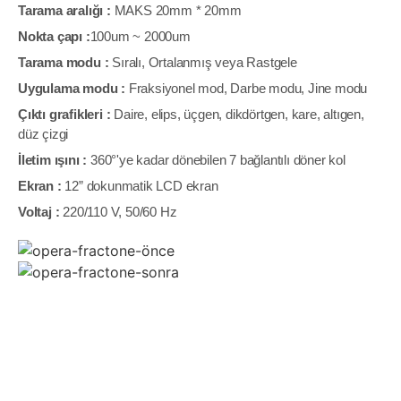
Tarama aralığı :
MAKS 20mm * 20mm
Nokta çapı :
100um ~ 2000um
Tarama modu :
Sıralı, Ortalanmış veya Rastgele
Uygulama modu :
Fraksiyonel mod, Darbe modu, Jine modu
Çıktı grafikleri :
Daire, elips, üçgen, dikdörtgen, kare, altıgen,
düz çizgi
İletim ışını :
360°'ye kadar dönebilen 7 bağlantılı döner kol
Ekran :
12” dokunmatik LCD ekran
Voltaj :
220/110 V, 50/60 Hz