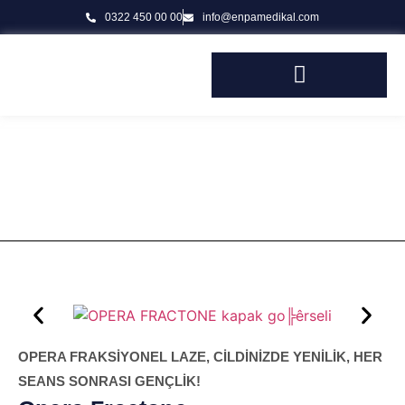
0322 450 00 00
info@enpamedikal.com
OPERA FRACTONE
Enpamedikal
Opera Fractone
OPERA FRAKSİYONEL LAZE, CİLDİNİZDE YENİLİK, HER
SEANS SONRASI GENÇLİK!