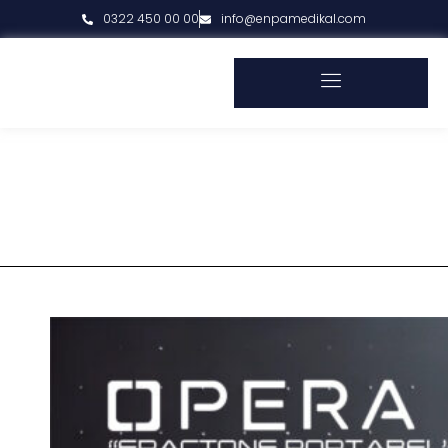
0322 450 00 00
info@enpamedikal.com
MEDIKAL MD CIHAZLARI
Enpamedikal
Medikal MD Cihazları