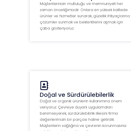
Müşterilerinizin mutluluğu ve memnuniyeti her
zaman önceliğimizdir. Onlara en yüksek kalitede
ürünler ve hizmetler sunarak, güzellik ihtiyaçlarına
çözümler sunmak ve beklentilerini aşmak için
çaba gösteriyoruz.
Doğal ve Sürdürülebilerlik
Doğal ve organik ürünlerin kullanımına önem
veriyoruz. Çevreye duyarlı uygulamaları
benimseyerek, sürdürülebilirlik ilkesini firma
değerlerimizin bir parçası haline getirdik.
Müşterilerin sağlığına ve çevrenin korunmasına