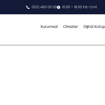
0322 450 00 00
10:00 – 18.00 Pzt–Cmt
Kurumsal
Cihazlar
Dijital Küt
DEĞERLERIMIZ
Enpamedikal
Değerlerimiz